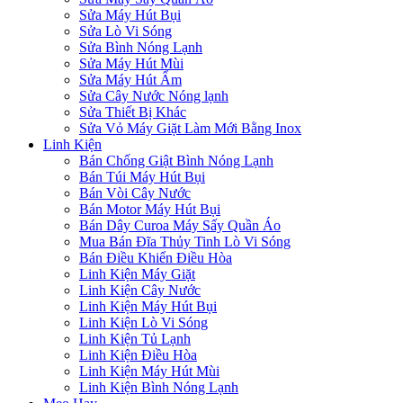
Sửa Máy Hút Bụi
Sửa Lò Vi Sóng
Sửa Bình Nóng Lạnh
Sửa Máy Hút Mùi
Sửa Máy Hút Ẩm
Sửa Cây Nước Nóng lạnh
Sửa Thiết Bị Khác
Sửa Vỏ Máy Giặt Làm Mới Bằng Inox
Linh Kiện
Bán Chống Giật Bình Nóng Lạnh
Bán Túi Máy Hút Bụi
Bán Vòi Cây Nước
Bán Motor Máy Hút Bụi
Bán Dây Curoa Máy Sấy Quần Áo
Mua Bán Đĩa Thủy Tinh Lò Vi Sóng
Bán Điều Khiển Điều Hòa
Linh Kiện Máy Giặt
Linh Kiện Cây Nước
Linh Kiện Máy Hút Bụi
Linh Kiện Lò Vi Sóng
Linh Kiện Tủ Lạnh
Linh Kiện Điều Hòa
Linh Kiện Máy Hút Mùi
Linh Kiện Bình Nóng Lạnh