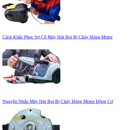
Cách Khắc Phục Sự Cố Máy Hút Bụi Bị Cháy Hỏng Motor
Nguyên Nhân Máy Hút Bụi Bị Cháy Hỏng Motor Động Cơ