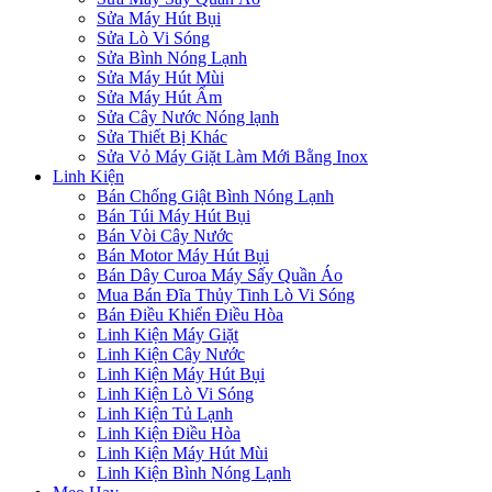
Sửa Máy Hút Bụi
Sửa Lò Vi Sóng
Sửa Bình Nóng Lạnh
Sửa Máy Hút Mùi
Sửa Máy Hút Ẩm
Sửa Cây Nước Nóng lạnh
Sửa Thiết Bị Khác
Sửa Vỏ Máy Giặt Làm Mới Bằng Inox
Linh Kiện
Bán Chống Giật Bình Nóng Lạnh
Bán Túi Máy Hút Bụi
Bán Vòi Cây Nước
Bán Motor Máy Hút Bụi
Bán Dây Curoa Máy Sấy Quần Áo
Mua Bán Đĩa Thủy Tinh Lò Vi Sóng
Bán Điều Khiển Điều Hòa
Linh Kiện Máy Giặt
Linh Kiện Cây Nước
Linh Kiện Máy Hút Bụi
Linh Kiện Lò Vi Sóng
Linh Kiện Tủ Lạnh
Linh Kiện Điều Hòa
Linh Kiện Máy Hút Mùi
Linh Kiện Bình Nóng Lạnh