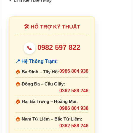
✓
Linh Kiện Điện Máy
🛠 HỖ TRỢ KỸ THUẬT
0982 597 822
📞
📍 Hệ Thống Trạm:
0986 804 938
🏠
Ba Đình – Tây Hồ:
🏠
Đống Đa – Cầu Giấy:
0362 588 246
🏠
Hai Bà Trưng – Hoàng Mai:
0986 804 938
🏠
Nam Từ Liêm – Bắc Từ Liêm:
0362 588 246