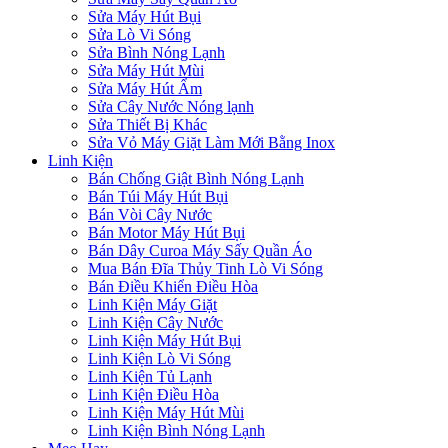
Sửa Máy Hút Bụi
Sửa Lò Vi Sóng
Sửa Bình Nóng Lạnh
Sửa Máy Hút Mùi
Sửa Máy Hút Ẩm
Sửa Cây Nước Nóng lạnh
Sửa Thiết Bị Khác
Sửa Vỏ Máy Giặt Làm Mới Bằng Inox
Linh Kiện
Bán Chống Giật Bình Nóng Lạnh
Bán Túi Máy Hút Bụi
Bán Vòi Cây Nước
Bán Motor Máy Hút Bụi
Bán Dây Curoa Máy Sấy Quần Áo
Mua Bán Đĩa Thủy Tinh Lò Vi Sóng
Bán Điều Khiển Điều Hòa
Linh Kiện Máy Giặt
Linh Kiện Cây Nước
Linh Kiện Máy Hút Bụi
Linh Kiện Lò Vi Sóng
Linh Kiện Tủ Lạnh
Linh Kiện Điều Hòa
Linh Kiện Máy Hút Mùi
Linh Kiện Bình Nóng Lạnh