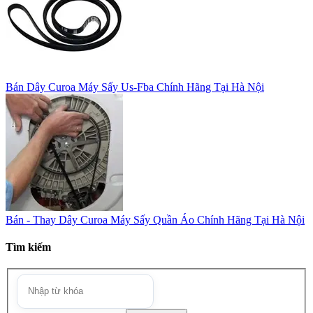
Bán Dây Curoa Máy Sấy Us-Fba Chính Hãng Tại Hà Nội
Bán - Thay Dây Curoa Máy Sấy Quần Áo Chính Hãng Tại Hà Nội
Tìm kiếm