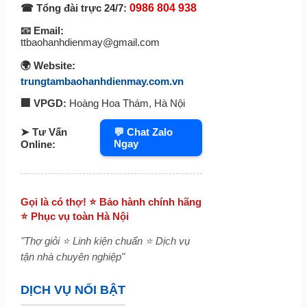
☎ Tổng đài trực 24/7:
0986 804 938
📧 Email:
ttbaohanhdienmay@gmail.com
🌍 Website:
trungtambaohanhdienmay.com.vn
🏢 VPGD:
Hoàng Hoa Thám, Hà Nội
➤ Tư Vấn
💬 Chat Zalo
Ngay
Online:
Gọi là có thợ! ⭐ Bảo hành chính hãng
⭐ Phục vụ toàn Hà Nội
"Thợ giỏi ⭐ Linh kiện chuẩn ⭐ Dịch vụ
tận nhà chuyên nghiệp"
DỊCH VỤ NỔI BẬT