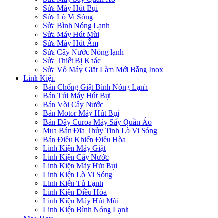
Sửa Máy Hút Bụi
Sửa Lò Vi Sóng
Sửa Bình Nóng Lạnh
Sửa Máy Hút Mùi
Sửa Máy Hút Ẩm
Sửa Cây Nước Nóng lạnh
Sửa Thiết Bị Khác
Sửa Vỏ Máy Giặt Làm Mới Bằng Inox
Linh Kiện
Bán Chống Giật Bình Nóng Lạnh
Bán Túi Máy Hút Bụi
Bán Vòi Cây Nước
Bán Motor Máy Hút Bụi
Bán Dây Curoa Máy Sấy Quần Áo
Mua Bán Đĩa Thủy Tinh Lò Vi Sóng
Bán Điều Khiển Điều Hòa
Linh Kiện Máy Giặt
Linh Kiện Cây Nước
Linh Kiện Máy Hút Bụi
Linh Kiện Lò Vi Sóng
Linh Kiện Tủ Lạnh
Linh Kiện Điều Hòa
Linh Kiện Máy Hút Mùi
Linh Kiện Bình Nóng Lạnh