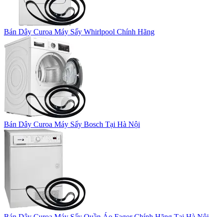
Bán Dây Curoa Máy Sấy Whirlpool Chính Hãng
Bán Dây Curoa Máy Sấy Bosch Tại Hà Nội
Bán Dây Curoa Máy Sấy Quần Áo Fagor Chính Hãng Tại Hà Nội