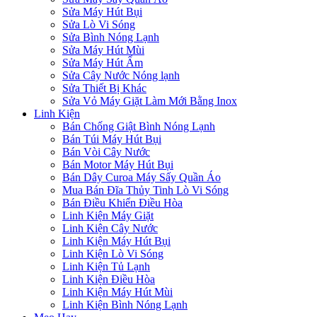
Sửa Máy Hút Bụi
Sửa Lò Vi Sóng
Sửa Bình Nóng Lạnh
Sửa Máy Hút Mùi
Sửa Máy Hút Ẩm
Sửa Cây Nước Nóng lạnh
Sửa Thiết Bị Khác
Sửa Vỏ Máy Giặt Làm Mới Bằng Inox
Linh Kiện
Bán Chống Giật Bình Nóng Lạnh
Bán Túi Máy Hút Bụi
Bán Vòi Cây Nước
Bán Motor Máy Hút Bụi
Bán Dây Curoa Máy Sấy Quần Áo
Mua Bán Đĩa Thủy Tinh Lò Vi Sóng
Bán Điều Khiển Điều Hòa
Linh Kiện Máy Giặt
Linh Kiện Cây Nước
Linh Kiện Máy Hút Bụi
Linh Kiện Lò Vi Sóng
Linh Kiện Tủ Lạnh
Linh Kiện Điều Hòa
Linh Kiện Máy Hút Mùi
Linh Kiện Bình Nóng Lạnh