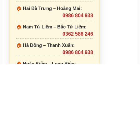
🏠
Hai Bà Trưng – Hoàng Mai:
0986 804 938
🏠
Nam Từ Liêm – Bắc Từ Liêm:
0362 588 246
🏠
Hà Đông – Thanh Xuân:
0986 804 938
🏠
Hoàn Kiếm – Long Biên:
0865 992 578
© 2026
Trung Tâm Bảo Hành Điện Máy Hà Nội
. All rights
reserved.
Tuyên bố miễn trừ trách nhiệm:
Chúng tôi là hệ thống trạm cung
cấp dịch vụ sửa chữa, bảo dưỡng điện máy độc lập. Chúng tôi
chuyên tiếp nhận sửa chữa các thiết bị đã hết hạn bảo hành hoặc
khách hàng có nhu cầu sử dụng dịch vụ kỹ thuật có thu phí tại