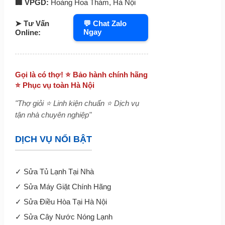
🏢 VPGD:
Hoàng Hoa Thám, Hà Nội
➤ Tư Vấn
💬 Chat Zalo
Ngay
Online:
Gọi là có thợ! ⭐ Bảo hành chính hãng
⭐ Phục vụ toàn Hà Nội
"Thợ giỏi ⭐ Linh kiện chuẩn ⭐ Dịch vụ
tận nhà chuyên nghiệp"
DỊCH VỤ NỔI BẬT
✓
Sửa Tủ Lạnh Tại Nhà
✓
Sửa Máy Giặt Chính Hãng
✓
Sửa Điều Hòa Tại Hà Nội
✓
Sửa Cây Nước Nóng Lạnh