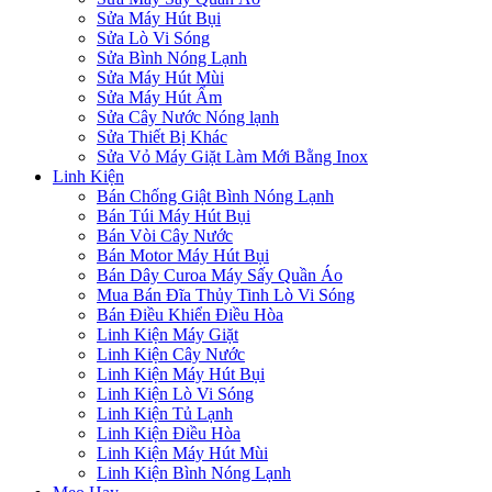
Sửa Máy Hút Bụi
Sửa Lò Vi Sóng
Sửa Bình Nóng Lạnh
Sửa Máy Hút Mùi
Sửa Máy Hút Ẩm
Sửa Cây Nước Nóng lạnh
Sửa Thiết Bị Khác
Sửa Vỏ Máy Giặt Làm Mới Bằng Inox
Linh Kiện
Bán Chống Giật Bình Nóng Lạnh
Bán Túi Máy Hút Bụi
Bán Vòi Cây Nước
Bán Motor Máy Hút Bụi
Bán Dây Curoa Máy Sấy Quần Áo
Mua Bán Đĩa Thủy Tinh Lò Vi Sóng
Bán Điều Khiển Điều Hòa
Linh Kiện Máy Giặt
Linh Kiện Cây Nước
Linh Kiện Máy Hút Bụi
Linh Kiện Lò Vi Sóng
Linh Kiện Tủ Lạnh
Linh Kiện Điều Hòa
Linh Kiện Máy Hút Mùi
Linh Kiện Bình Nóng Lạnh