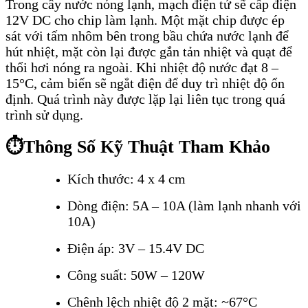
Trong cây nước nóng lạnh, mạch điện tử sẽ cấp điện
12V DC cho chip làm lạnh. Một mặt chip được ép
sát với tấm nhôm bên trong bầu chứa nước lạnh để
hút nhiệt, mặt còn lại được gắn tản nhiệt và quạt để
thổi hơi nóng ra ngoài. Khi nhiệt độ nước đạt 8 –
15°C, cảm biến sẽ ngắt điện để duy trì nhiệt độ ổn
định. Quá trình này được lặp lại liên tục trong quá
trình sử dụng.
⏱️
Thông Số Kỹ Thuật Tham Khảo
Kích thước: 4 x 4 cm
Dòng điện: 5A – 10A (làm lạnh nhanh với
10A)
Điện áp: 3V – 15.4V DC
Công suất: 50W – 120W
Chênh lệch nhiệt độ 2 mặt: ~67°C