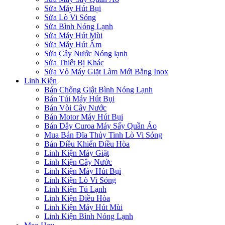
Sửa Máy Hút Bụi
Sửa Lò Vi Sóng
Sửa Bình Nóng Lạnh
Sửa Máy Hút Mùi
Sửa Máy Hút Ẩm
Sửa Cây Nước Nóng lạnh
Sửa Thiết Bị Khác
Sửa Vỏ Máy Giặt Làm Mới Bằng Inox
Linh Kiện
Bán Chống Giật Bình Nóng Lạnh
Bán Túi Máy Hút Bụi
Bán Vòi Cây Nước
Bán Motor Máy Hút Bụi
Bán Dây Curoa Máy Sấy Quần Áo
Mua Bán Đĩa Thủy Tinh Lò Vi Sóng
Bán Điều Khiển Điều Hòa
Linh Kiện Máy Giặt
Linh Kiện Cây Nước
Linh Kiện Máy Hút Bụi
Linh Kiện Lò Vi Sóng
Linh Kiện Tủ Lạnh
Linh Kiện Điều Hòa
Linh Kiện Máy Hút Mùi
Linh Kiện Bình Nóng Lạnh