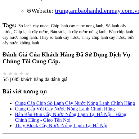
❄️Website:
trungtambaohanhdienmay.com.v
Tags:
So lanh cay nuoc, Chip lanh cay nuoc nong lanh, Sò lạnh cây
nước, Chip lạnh cây nước, Bán sò lạnh cây nước nóng lạnh, Bán chip lạnh
cây nước nóng lạnh, Thay sò lạnh cây nước, Thay chip lạnh cây nước, Sửa
cây nước không lạnh
Đánh Giá Của Khách Hàng Đã Sử Dụng Dịch Vụ
Chúng Tôi Cung Cấp.
★
★
★
★
★
5/5 | 685 khách hàng đã đánh giá
Bài viết tương tự:
Cung Cấp Chip Sò Lạnh Cây Nước Nóng Lạnh Chính Hãng
Cung Cấp Vòi Cây Nước Nóng Lạnh Chính Hãng
Bán Bầu Đun Cây Nước Nóng Lạnh Tại Hà Nội - Hàng
Chính Hãng - Giao Tận Nơi
Thay Block Cây Nước Nóng Lạnh Tại Hà Nội