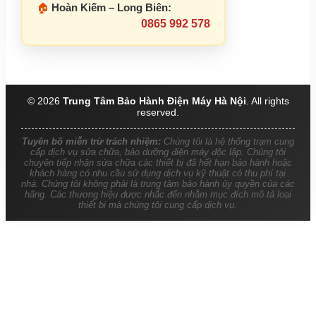
🏠
Hoàn Kiếm – Long Biên:
0865 992 578
© 2026
Trung Tâm Bảo Hành Điện Máy Hà Nội
. All rights
reserved.
Tuyên bố miễn trừ trách nhiệm:
Chúng tôi là hệ thống trạm cung
cấp dịch vụ sửa chữa, bảo dưỡng điện máy độc lập. Chúng tôi
chuyên tiếp nhận sửa chữa các thiết bị đã hết hạn bảo hành hoặc
khách hàng có nhu cầu sử dụng dịch vụ kỹ thuật có thu phí tại
nhà. Chúng tôi không phải là trung tâm bảo hành ủy quyền của các
hãng. Các thương hiệu được nhắc đến nhằm mục đích mô tả loại
thiết bị mà chúng tôi cung cấp dịch vụ.