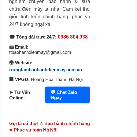
nghiệm chuyên bảo hành & sửa
chữa điện máy tại nhà. Cam kết thợ
giỏi, linh kiện chính hãng, phục vụ
24/7 không ngại xa.
☎ Tổng đài trực 24/7:
0986 804 938
📧 Email:
ttbaohanhdienmay@gmail.com
🌍 Website:
trungtambaohanhdienmay.com.vn
🏢 VPGD:
Hoàng Hoa Thám, Hà Nội
➤ Tư Vấn
💬 Chat Zalo
Ngay
Online:
Gọi là có thợ! ⭐ Bảo hành chính hãng
⭐ Phục vụ toàn Hà Nội