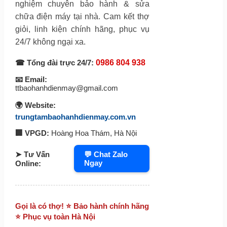
nghiệm chuyên bảo hành & sửa
chữa điện máy tại nhà. Cam kết thợ
giỏi, linh kiện chính hãng, phục vụ
24/7 không ngại xa.
☎ Tổng đài trực 24/7:
0986 804 938
📧 Email:
ttbaohanhdienmay@gmail.com
🌍 Website:
trungtambaohanhdienmay.com.vn
🏢 VPGD:
Hoàng Hoa Thám, Hà Nội
➤ Tư Vấn
💬 Chat Zalo
Ngay
Online:
Gọi là có thợ! ⭐ Bảo hành chính hãng
⭐ Phục vụ toàn Hà Nội