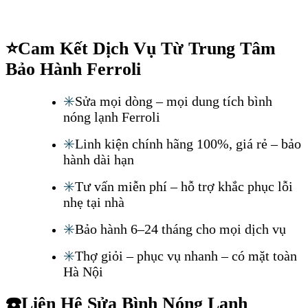
⭐
Cam Kết Dịch Vụ Từ Trung Tâm
Bảo Hành Ferroli
✳️
Sửa mọi dòng – mọi dung tích bình
nóng lạnh Ferroli
✳️
Linh kiện chính hãng 100%, giá rẻ – bảo
hành dài hạn
✳️
Tư vấn miễn phí – hỗ trợ khắc phục lỗi
nhẹ tại nhà
✳️
Bảo hành 6–24 tháng cho mọi dịch vụ
✳️
Thợ giỏi – phục vụ nhanh – có mặt toàn
Hà Nội
☎️
Liên Hệ Sửa Bình Nóng Lạnh