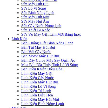
Sửa Máy Hút Bụi
Sửa Lò Vi Sóng
Sửa Bình Nóng Lạnh
Sửa Máy Hút Mùi
Sửa Máy Hút Ẩm
Sửa Cây Nước Nóng lạnh
Sửa Thiết Bị Khác
Sửa Vỏ Máy Giặt Làm Mới Bằng Inox
Linh Kiện
Bán Chống Giật Bình Nóng Lạnh
Bán Túi Máy Hút Bụi
Bán Vòi Cây Nước
Bán Motor Máy Hút Bụi
Bán Dây Curoa Máy Sấy Quần Áo
Mua Bán Đĩa Thủy Tinh Lò Vi Sóng
Bán Điều Khiển Điều Hòa
Linh Kiện Máy Giặt
Linh Kiện Cây Nước
Linh Kiện Máy Hút Bụi
Linh Kiện Lò Vi Sóng
Linh Kiện Tủ Lạnh
Linh Kiện Điều Hòa
Linh Kiện Máy Hút Mùi
Linh Kiện Bình Nóng Lạnh