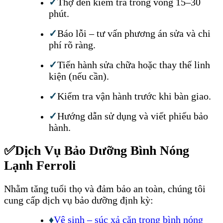
✓
Thợ đến kiểm tra trong vòng 15–30
phút.
✓
Báo lỗi – tư vấn phương án sửa và chi
phí rõ ràng.
✓
Tiến hành sửa chữa hoặc thay thế linh
kiện (nếu cần).
✓
Kiểm tra vận hành trước khi bàn giao.
✓
Hướng dẫn sử dụng và viết phiếu bảo
hành.
✅
Dịch Vụ Bảo Dưỡng Bình Nóng
Lạnh Ferroli
Nhằm tăng tuổi thọ và đảm bảo an toàn, chúng tôi
cung cấp dịch vụ bảo dưỡng định kỳ:
♦
Vệ sinh – súc xả cặn trong bình nóng