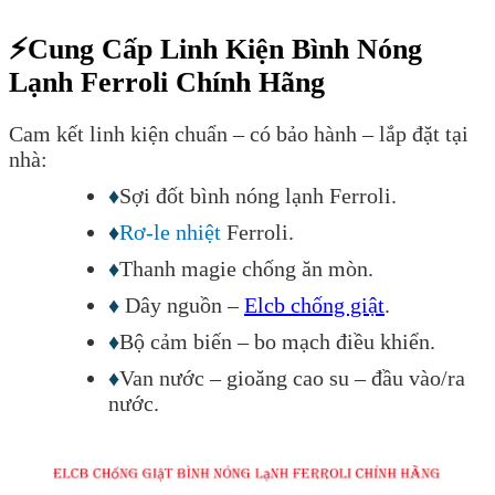
⚡
Cung Cấp Linh Kiện Bình Nóng
Lạnh Ferroli Chính Hãng
Cam kết linh kiện chuẩn – có bảo hành – lắp đặt tại
nhà:
♦
Sợi đốt bình nóng lạnh
Ferroli
.
♦
Rơ-le nhiệt
Ferroli
.
♦
Thanh magie chống ăn mòn.
♦
Dây nguồn –
Elcb chống giật
.
♦
Bộ cảm biến – bo mạch điều khiển.
♦
Van nước – gioăng cao su – đầu vào/ra
nước.