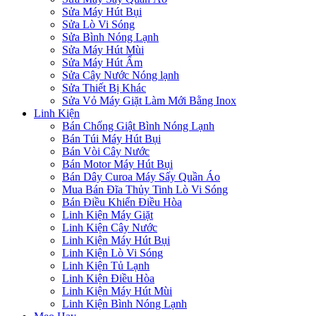
Sửa Máy Hút Bụi
Sửa Lò Vi Sóng
Sửa Bình Nóng Lạnh
Sửa Máy Hút Mùi
Sửa Máy Hút Ẩm
Sửa Cây Nước Nóng lạnh
Sửa Thiết Bị Khác
Sửa Vỏ Máy Giặt Làm Mới Bằng Inox
Linh Kiện
Bán Chống Giật Bình Nóng Lạnh
Bán Túi Máy Hút Bụi
Bán Vòi Cây Nước
Bán Motor Máy Hút Bụi
Bán Dây Curoa Máy Sấy Quần Áo
Mua Bán Đĩa Thủy Tinh Lò Vi Sóng
Bán Điều Khiển Điều Hòa
Linh Kiện Máy Giặt
Linh Kiện Cây Nước
Linh Kiện Máy Hút Bụi
Linh Kiện Lò Vi Sóng
Linh Kiện Tủ Lạnh
Linh Kiện Điều Hòa
Linh Kiện Máy Hút Mùi
Linh Kiện Bình Nóng Lạnh