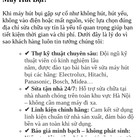
Khi máy hút bụi gặp sự cố như không hút, hút yếu,
không vào điện hoặc mất nguồn, việc lựa chọn đúng
địa chỉ sửa chữa uy tín là yếu tố quan trọng giúp bạn
tiết kiệm thời gian và chi phí. Dưới đây là lý do vì
sao khách hàng luôn tin tưởng chúng tôi:
✔ Th
ợ
k
ỹ
thu
ậ
t chuyên sâu:
Độ
i ng
ũ
k
ỹ
thu
ậ
t viên có kinh nghi
ệ
m lâu
n
ă
m,
đượ
c
đ
ào t
ạ
o bài b
ả
n v
ề
s
ử
a máy hút
b
ụ
i các hãng: Electrolux, Hitachi,
Panasonic, Bosch, Midea…
✔ S
ử
a t
ậ
n nhà 24/7:
H
ỗ
tr
ợ
s
ử
a ch
ữ
a t
ạ
i
nhà nhanh chóng trên toàn khu v
ự
c Hà N
ộ
i
– không c
ầ
n mang máy
đ
i xa.
✔ Linh ki
ệ
n chính hãng:
Cam k
ế
t s
ử
d
ụ
ng
linh ki
ệ
n chu
ẩ
n t
ừ
nhà s
ả
n xu
ấ
t,
đả
m b
ả
o
độ
b
ề
n và an toàn khi s
ử
d
ụ
ng.
✔ Báo giá minh b
ạ
ch – không phát sinh: