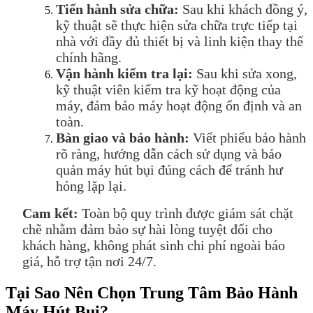
Ti
ế
n hành s
ử
a ch
ữ
a:
Sau khi khách
đồ
ng ý,
k
ỹ
thu
ậ
t s
ẽ
th
ự
c hi
ệ
n s
ử
a ch
ữ
a tr
ự
c ti
ế
p t
ạ
i
nhà v
ớ
i
đầ
y
đủ
thi
ế
t b
ị
và linh ki
ệ
n thay th
ế
chính hãng.
V
ậ
n hành ki
ể
m tra l
ạ
i:
Sau khi s
ử
a xong,
k
ỹ
thu
ậ
t viên ki
ể
m tra k
ỹ
ho
ạ
t
độ
ng c
ủ
a
máy,
đả
m b
ả
o máy ho
ạ
t
độ
ng
ổ
n
đị
nh và an
toàn.
Bàn giao và b
ả
o hành:
Vi
ế
t phi
ế
u b
ả
o hành
rõ ràng, h
ướ
ng d
ẫ
n cách s
ử
d
ụ
ng và b
ả
o
qu
ả
n máy hút b
ụ
i
đ
úng cách
để
tránh h
ư
h
ỏ
ng l
ặ
p l
ạ
i.
Cam k
ế
t:
Toàn b
ộ
quy trình
đượ
c giám sát ch
ặ
t
ch
ẽ
nh
ằ
m
đả
m b
ả
o s
ự
hài lòng tuy
ệ
t
đố
i cho
khách hàng, không phát sinh chi phí ngoài báo
giá, h
ỗ
tr
ợ
t
ậ
n n
ơ
i 24/7.
Tại Sao Nên Chọn Trung Tâm Bảo Hành
Máy Hút Bụi?