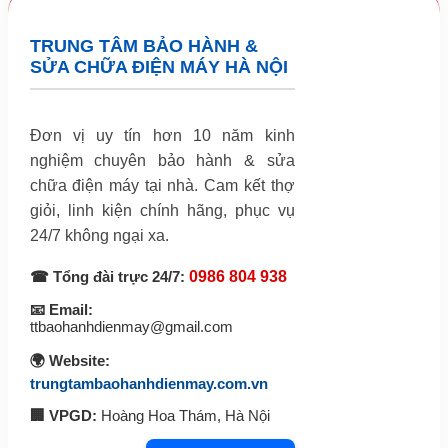
TRUNG TÂM BẢO HÀNH &
SỬA CHỮA ĐIỆN MÁY HÀ NỘI
Đơn vị uy tín hơn 10 năm kinh
nghiệm chuyên bảo hành & sửa
chữa điện máy tại nhà. Cam kết thợ
giỏi, linh kiện chính hãng, phục vụ
24/7 không ngại xa.
☎ Tổng đài trực 24/7:
0986 804 938
📧 Email:
ttbaohanhdienmay@gmail.com
🌍 Website:
trungtambaohanhdienmay.com.vn
🏢 VPGD:
Hoàng Hoa Thám, Hà Nội