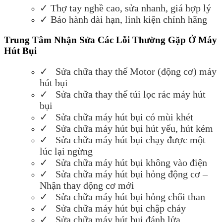
✓ Th
ợ
tay ngh
ề
cao, s
ử
a nhanh, giá h
ợ
p lý
✓ B
ả
o hành dài h
ạ
n, linh ki
ệ
n chính hãng
Trung Tâm Nhận Sửa Các Lỗi Thường Gặp Ở Máy
Hút Bụi
✓ S
ử
a ch
ữ
a thay th
ế
Motor (
độ
ng c
ơ
) máy
hút b
ụ
i
✓ S
ử
a ch
ữ
a thay th
ế
túi l
ọ
c rác máy hút
b
ụ
i
✓ S
ử
a ch
ữ
a máy hút b
ụ
i có mùi khét
✓ S
ử
a ch
ữ
a máy hút b
ụ
i hút y
ế
u, hút kém
✓ S
ử
a ch
ữ
a máy hút b
ụ
i ch
ạ
y
đượ
c m
ộ
t
lúc l
ạ
i ng
ừ
ng
✓ S
ử
a ch
ữ
a máy hút b
ụ
i không vào
đ
i
ệ
n
✓ S
ử
a ch
ữ
a máy hút b
ụ
i h
ỏ
ng
độ
ng c
ơ
–
Nh
ậ
n thay
độ
ng c
ơ
m
ớ
i
✓ S
ử
a ch
ữ
a máy hút b
ụ
i h
ỏ
ng ch
ổ
i than
✓ S
ử
a ch
ữ
a máy hút b
ụ
i ch
ậ
p cháy
✓ S
ử
a ch
ữ
a máy hút b
ụ
i
đ
ánh l
ử
a