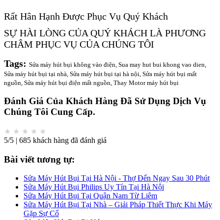
Rất Hân Hạnh Được Phục Vụ Quý Khách
SỰ HÀI LÒNG CỦA QUÝ KHÁCH LÀ PHƯƠNG
CHÂM PHỤC VỤ CỦA CHÚNG TÔI
Tags:
Sửa máy hút bụi không vào điện, Sua may hut bui khong vao dien,
Sửa máy hút bụi tại nhà, Sửa máy hút bụi tại hà nội, Sửa máy hút bụi mất
nguồn, Sửa máy hút bụi điện mất nguồn, Thay Motor máy hút bụi
Đánh Giá Của Khách Hàng Đã Sử Dụng Dịch Vụ
Chúng Tôi Cung Cấp.
★
★
★
★
★
5/5 | 685 khách hàng đã đánh giá
Bài viết tương tự:
Sửa Máy Hút Bụi Tại Hà Nội - Thợ Đến Ngay Sau 30 Phút
Sửa Máy Hút Bụi Philips Uy Tín Tại Hà Nội
Sửa Máy Hút Bụi Tại Quận Nam Từ Liêm
Sửa Máy Hút Bụi Tại Nhà – Giải Pháp Thiết Thực Khi Máy
Gặp Sự Cố