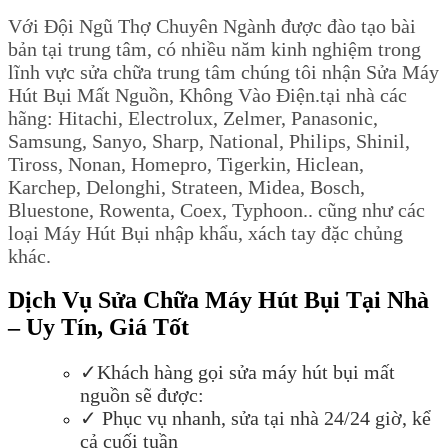
Với Đội Ngũ Thợ Chuyên Ngành được đào tạo bài
bản tại trung tâm, có nhiều năm kinh nghiệm trong
lĩnh vực sửa chữa trung tâm chúng tôi nhận Sửa Máy
Hút Bụi Mất Nguồn, Không Vào Điện.tại nhà các
hãng: Hitachi, Electrolux, Zelmer, Panasonic,
Samsung, Sanyo, Sharp, National, Philips, Shinil,
Tiross, Nonan, Homepro, Tigerkin, Hiclean,
Karchep, Delonghi, Strateen, Midea, Bosch,
Bluestone, Rowenta, Coex, Typhoon.. cũng như các
loại Máy Hút Bụi nhập khẩu, xách tay đặc chủng
khác.
Dịch Vụ Sửa Chữa Máy Hút Bụi Tại Nhà
– Uy Tín, Giá Tốt
✓Khách hàng g
ọ
i s
ử
a máy hút b
ụ
i m
ấ
t
ngu
ồ
n s
ẽ
đượ
c:
✓ Ph
ụ
c v
ụ
nhanh, s
ử
a t
ạ
i nhà 24/24 gi
ờ
, k
ể
c
ả
cu
ố
i tu
ầ
n