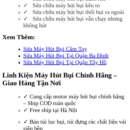
✓ S
ử
a ch
ữ
a máy hút b
ụ
i kêu to
✓ S
ử
a ch
ữ
a máy hút b
ụ
i th
ổ
i b
ụ
i ra ngoài
✓ S
ử
a ch
ữ
a máy hút b
ụ
i v
ẫ
n ch
ạ
y nh
ư
ng
không hút
Xem Thêm:
Sửa Máy Hút Bụi Cầm Tay
Sửa Máy Hút Bụi Tại Quận Ba Đình
Sửa Máy Hút Bụi Tại Quận Tây Hồ
Linh Kiện Máy Hút Bụi Chính Hãng –
Giao Hàng Tận Nơi
✓ Cung cấp motor máy hút bụi chính hãng
– Ship COD toàn quốc
✓ Free ship tại Hà Nội
✓ Bán túi lọc bụi, túi đựng rác chất liệu vải
siêu bền