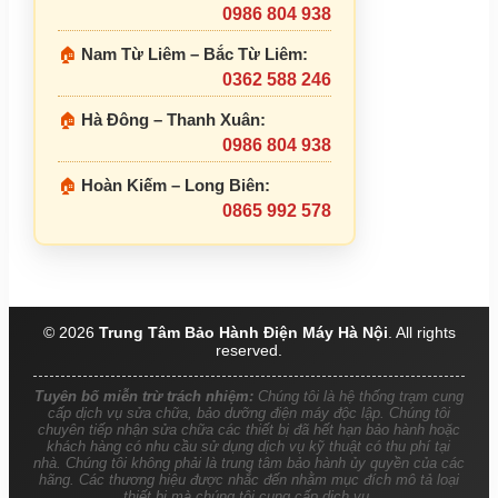
0986 804 938
🏠
Nam Từ Liêm – Bắc Từ Liêm:
0362 588 246
🏠
Hà Đông – Thanh Xuân:
0986 804 938
🏠
Hoàn Kiếm – Long Biên:
0865 992 578
© 2026
Trung Tâm Bảo Hành Điện Máy Hà Nội
. All rights
reserved.
Tuyên bố miễn trừ trách nhiệm:
Chúng tôi là hệ thống trạm cung
cấp dịch vụ sửa chữa, bảo dưỡng điện máy độc lập. Chúng tôi
chuyên tiếp nhận sửa chữa các thiết bị đã hết hạn bảo hành hoặc
khách hàng có nhu cầu sử dụng dịch vụ kỹ thuật có thu phí tại
nhà. Chúng tôi không phải là trung tâm bảo hành ủy quyền của các
hãng. Các thương hiệu được nhắc đến nhằm mục đích mô tả loại
thiết bị mà chúng tôi cung cấp dịch vụ.