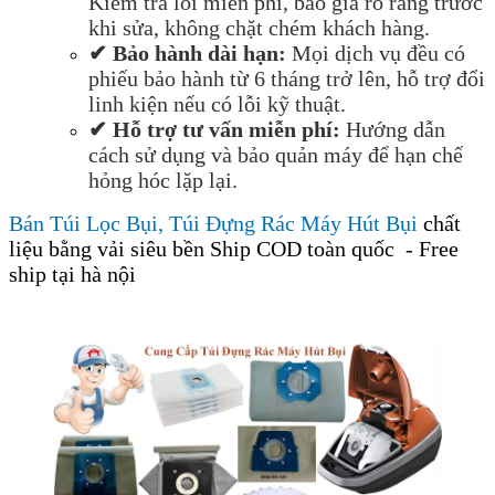
Ki
ể
m tra l
ỗ
i mi
ễ
n phí, báo giá rõ ràng tr
ướ
c
khi s
ử
a, không ch
ặ
t chém khách hàng.
✔ B
ả
o hành dài h
ạ
n:
M
ọ
i d
ị
ch v
ụ
đề
u có
phi
ế
u b
ả
o hành t
ừ
6 tháng tr
ở
lên, h
ỗ
tr
ợ
đổ
i
linh ki
ệ
n n
ế
u có l
ỗ
i k
ỹ
thu
ậ
t.
✔ H
ỗ
tr
ợ
t
ư
v
ấ
n mi
ễ
n phí:
H
ướ
ng d
ẫ
n
cách s
ử
d
ụ
ng và b
ả
o qu
ả
n máy
để
h
ạ
n ch
ế
h
ỏ
ng hóc l
ặ
p l
ạ
i.
Bán Túi Lọc Bụi, Túi Đựng Rác Máy Hút Bụi
chất
liệu bằng vải siêu bền Ship COD toàn quốc - Free
ship tại hà nội