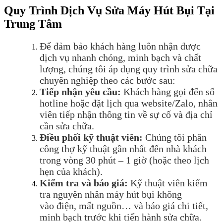
Quy Trình Dịch Vụ Sửa Máy Hút Bụi Tại
Trung Tâm
Để
đả
m b
ả
o khách hàng luôn nh
ậ
n
đượ
c
d
ị
ch v
ụ
nhanh chóng, minh b
ạ
ch và ch
ấ
t
l
ượ
ng, chúng tôi áp d
ụ
ng quy trình s
ử
a ch
ữ
a
chuyên nghi
ệ
p theo các b
ướ
c sau:
Ti
ế
p nh
ậ
n yêu c
ầ
u:
Khách hàng g
ọ
i
đế
n s
ố
hotline ho
ặ
c
đặ
t l
ị
ch qua website/Zalo, nhân
viên ti
ế
p nh
ậ
n thông tin v
ề
s
ự
c
ố
và
đị
a ch
ỉ
c
ầ
n s
ử
a ch
ữ
a.
Đ
i
ề
u ph
ố
i k
ỹ
thu
ậ
t viên:
Chúng tôi phân
công th
ợ
k
ỹ
thu
ậ
t g
ầ
n nh
ấ
t
đế
n nhà khách
trong vòng 30 phút – 1 gi
ờ
(ho
ặ
c theo l
ị
ch
h
ẹ
n c
ủ
a khách).
Ki
ể
m tra và báo giá:
K
ỹ
thu
ậ
t viên ki
ể
m
tra nguyên nhân máy hút b
ụ
i không
vào
đ
i
ệ
n, m
ấ
t ngu
ồ
n… và báo giá chi ti
ế
t,
minh b
ạ
ch tr
ướ
c khi ti
ế
n hành s
ử
a ch
ữ
a.