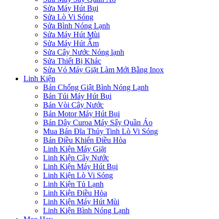
Sửa Máy Hút Bụi
Sửa Lò Vi Sóng
Sửa Bình Nóng Lạnh
Sửa Máy Hút Mùi
Sửa Máy Hút Ẩm
Sửa Cây Nước Nóng lạnh
Sửa Thiết Bị Khác
Sửa Vỏ Máy Giặt Làm Mới Bằng Inox
Linh Kiện
Bán Chống Giật Bình Nóng Lạnh
Bán Túi Máy Hút Bụi
Bán Vòi Cây Nước
Bán Motor Máy Hút Bụi
Bán Dây Curoa Máy Sấy Quần Áo
Mua Bán Đĩa Thủy Tinh Lò Vi Sóng
Bán Điều Khiển Điều Hòa
Linh Kiện Máy Giặt
Linh Kiện Cây Nước
Linh Kiện Máy Hút Bụi
Linh Kiện Lò Vi Sóng
Linh Kiện Tủ Lạnh
Linh Kiện Điều Hòa
Linh Kiện Máy Hút Mùi
Linh Kiện Bình Nóng Lạnh