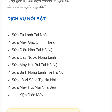
"Thợ giỏi ⭐ Linh kiện chuẩn ⭐ Dịch vụ
tận nhà chuyên nghiệp"
DỊCH VỤ NỔI BẬT
✓
Sửa Tủ Lạnh Tại Nhà
✓
Sửa Máy Giặt Chính Hãng
✓
Sửa Điều Hòa Tại Hà Nội
✓
Sửa Cây Nước Nóng Lạnh
✓
Sửa Máy Hút Bụi Tại Hà Nội
✓
Sửa Bình Nóng Lạnh Tại Hà Nội
✓
Sửa Lò Vi Sóng Tại Hà Nội
✓
Sửa Máy Hút Mùi Nhà Bếp
✓
Linh Kiện Điện Máy