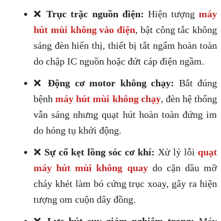
❌
Trục trặc nguồn điện:
Hiện tượng
máy
hút mùi không vào điện
, bật công tắc không
sáng đèn hiển thị, thiết bị tắt ngấm hoàn toàn
do chập IC nguồn hoặc đứt cáp điện ngầm.
❌
Động cơ motor không chạy:
Bắt đúng
bệnh
máy hút mùi không chạy
, đèn hệ thống
vẫn sáng nhưng quạt hút hoàn toàn đứng im
do hỏng tụ khởi động.
❌
Sự cố kẹt lồng sóc cơ khí:
Xử lý lỗi
quạt
máy hút mùi không quay
do cặn dầu mỡ
cháy khét làm bó cứng trục xoay, gây ra hiện
tượng om cuộn dây đồng.