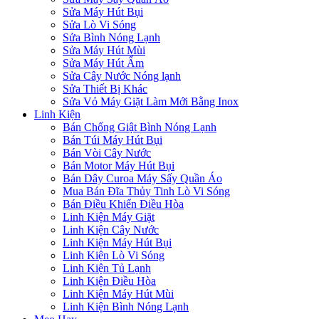
Sửa Máy Hút Bụi
Sửa Lò Vi Sóng
Sửa Bình Nóng Lạnh
Sửa Máy Hút Mùi
Sửa Máy Hút Ẩm
Sửa Cây Nước Nóng lạnh
Sửa Thiết Bị Khác
Sửa Vỏ Máy Giặt Làm Mới Bằng Inox
Linh Kiện
Bán Chống Giật Bình Nóng Lạnh
Bán Túi Máy Hút Bụi
Bán Vòi Cây Nước
Bán Motor Máy Hút Bụi
Bán Dây Curoa Máy Sấy Quần Áo
Mua Bán Đĩa Thủy Tinh Lò Vi Sóng
Bán Điều Khiển Điều Hòa
Linh Kiện Máy Giặt
Linh Kiện Cây Nước
Linh Kiện Máy Hút Bụi
Linh Kiện Lò Vi Sóng
Linh Kiện Tủ Lạnh
Linh Kiện Điều Hòa
Linh Kiện Máy Hút Mùi
Linh Kiện Bình Nóng Lạnh