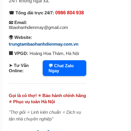
24/7 không ngại xa.
☎ Tổng đài trực 24/7:
0986 804 938
📧 Email:
ttbaohanhdienmay@gmail.com
🌍 Website:
trungtambaohanhdienmay.com.vn
🏢 VPGD:
Hoàng Hoa Thám, Hà Nội
➤ Tư Vấn
💬 Chat Zalo
Ngay
Online:
Gọi là có thợ! ⭐ Bảo hành chính hãng
⭐ Phục vụ toàn Hà Nội
"Thợ giỏi ⭐ Linh kiện chuẩn ⭐ Dịch vụ
tận nhà chuyên nghiệp"