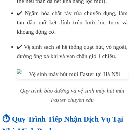
thế nếu than đã hết khả năng lọc mùi).
✔️ Ngâm hóa chất tẩy rửa chuyên dụng, làm
tan dầu mỡ két dính trên lưới lọc Inox và
khoang động cơ.
✔️ Vệ sinh sạch sẽ hệ thống quạt hút, vỏ ngoài,
đường ống xả khí và van chắn gió 1 chiều.
Quy trình bảo dưỡng và vệ sinh máy hút mùi
Faster chuyên sâu
⏱️ Quy Trình Tiếp Nhận Dịch Vụ Tại