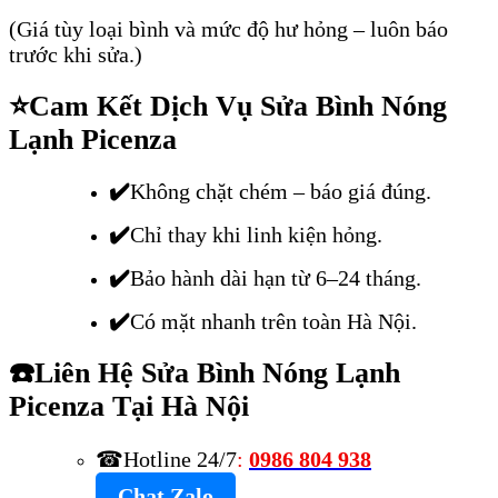
(Giá tùy loại bình và mức độ hư hỏng – luôn báo
trước khi sửa.)
⭐
Cam Kết Dịch Vụ Sửa Bình Nóng
Lạnh Picenza
✔️
Không chặt chém – báo giá đúng.
✔️
Chỉ thay khi linh kiện hỏng.
✔️
Bảo hành dài hạn từ 6–24 tháng.
✔️
Có mặt nhanh trên toàn Hà Nội.
☎️
Liên Hệ Sửa Bình Nóng Lạnh
Picenza Tại Hà Nội
☎Hotline 24/7
:
0986 804 938
Chat Zalo