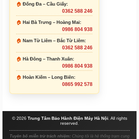
🏠
Đống Đa – Cầu Giấy:
0362 588 246
🏠
Hai Bà Trưng – Hoàng Mai:
0986 804 938
🏠
Nam Từ Liêm – Bắc Từ Liêm:
0362 588 246
🏠
Hà Đông – Thanh Xuân:
0986 804 938
🏠
Hoàn Kiếm – Long Biên:
0865 992 578
© 2026
Trung Tâm Bảo Hành Điện Máy Hà Nội
. All rights
reserved.
Tuyên bố miễn trừ trách nhiệm:
Chúng tôi là hệ thống trạm cung