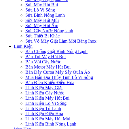
Sửa Máy Hút Bụi
Sửa Lò Vi Sóng
Sửa Bình Nóng Lạnh
Sửa Máy Hút Mùi
Sửa Máy Hút Ẩm
Sửa Cây Nước Nóng lạnh
Sửa Thiết Bị Khác
Sửa Vỏ Máy Giặt Làm Mới Bằng Inox
Linh Kiện
Bán Chống Giật Bình Nóng Lạnh
Bán Túi Máy Hút Bụi
Bán Vòi Cây Nước
Bán Motor Máy Hút Bụi
Bán Dây Curoa Máy Sấy Quần Áo
Mua Bán Đĩa Thủy Tinh Lò Vi Sóng
Bán Điều Khiển Điều Hòa
Linh Kiện Máy Giặt
Linh Kiện Cây Nước
Linh Kiện Máy Hút Bụi
Linh Kiện Lò Vi Sóng
Linh Kiện Tủ Lạnh
Linh Kiện Điều Hòa
Linh Kiện Máy Hút Mùi
Linh Kiện Bình Nóng Lạnh