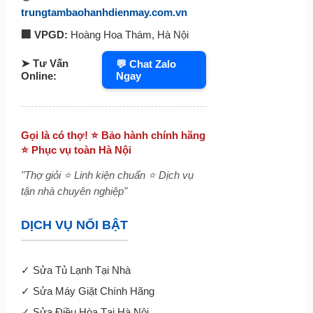
trungtambaohanhdienmay.com.vn
🏢 VPGD:
Hoàng Hoa Thám, Hà Nội
➤ Tư Vấn
💬 Chat Zalo
Ngay
Online:
Gọi là có thợ! ⭐ Bảo hành chính hãng
⭐ Phục vụ toàn Hà Nội
"Thợ giỏi ⭐ Linh kiện chuẩn ⭐ Dịch vụ
tận nhà chuyên nghiệp"
DỊCH VỤ NỔI BẬT
✓
Sửa Tủ Lạnh Tại Nhà
✓
Sửa Máy Giặt Chính Hãng
✓
Sửa Điều Hòa Tại Hà Nội