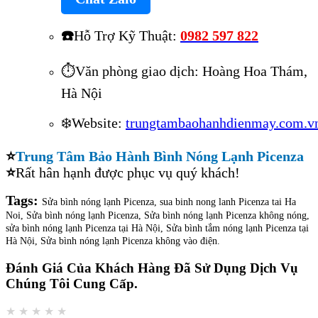
☎️
Hỗ Trợ Kỹ Thuật:
0982 597 822
⏱️Văn phòng giao dịch: Hoàng Hoa Thám,
Hà Nội
❄️Website:
trungtambaohanhdienmay.com.v
⭐
Trung Tâm Bảo Hành Bình Nóng Lạnh Picenza
⭐
Rất hân hạnh được phục vụ quý khách!
Tags:
Sửa bình nóng lạnh Picenza, sua binh nong lanh Picenza tai Ha
Noi, Sửa bình nóng lạnh Picenza, Sửa bình nóng lạnh Picenza không nóng,
sửa bình nóng lạnh Picenza tại Hà Nội, Sửa bình tắm nóng lạnh Picenza tại
Hà Nội, Sửa bình nóng lạnh Picenza không vào điện.
Đánh Giá Của Khách Hàng Đã Sử Dụng Dịch Vụ
Chúng Tôi Cung Cấp.
★
★
★
★
★