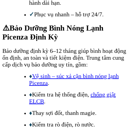
hành dài hạn.
✓
Phục vụ nhanh – hỗ trợ 24/7.
⚠️
Bảo Dưỡng Bình Nóng Lạnh
Picenza Định Kỳ
Bảo dưỡng định kỳ 6–12 tháng giúp bình hoạt động
ổn định, an toàn và tiết kiệm điện. Trung tâm cung
cấp dịch vụ bảo dưỡng uy tín, gồm:
♦
Vệ sinh – súc xả cặn bình nóng lạnh
Picenza
.
♦
Kiểm tra hệ thống điện,
chống giật
ELCB
.
♦
Thay sợi đốt, thanh magie.
♦
Kiểm tra rò điện, rò nước.