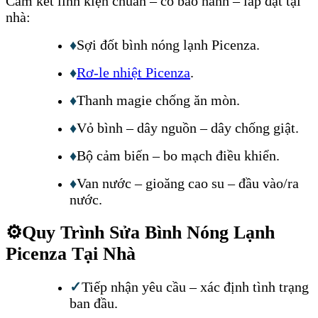
Cam kết linh kiện chuẩn – có bảo hành – lắp đặt tại
nhà:
♦
Sợi đốt bình nóng lạnh Picenza.
♦
Rơ-le nhiệt Picenza
.
♦
Thanh magie chống ăn mòn.
♦
Vỏ bình – dây nguồn – dây chống giật.
♦
Bộ cảm biến – bo mạch điều khiển.
♦
Van nước – gioăng cao su – đầu vào/ra
nước.
⚙️
Quy Trình Sửa Bình Nóng Lạnh
Picenza Tại Nhà
✓
Tiếp nhận yêu cầu – xác định tình trạng
ban đầu.