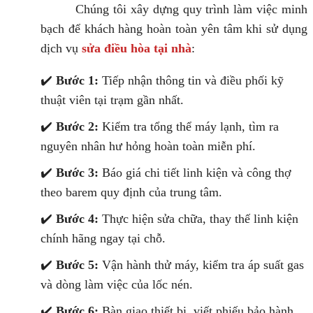
Chúng tôi xây dựng quy trình làm việc minh
bạch để khách hàng hoàn toàn yên tâm khi sử dụng
dịch vụ
sửa điều hòa tại nhà
:
✔️
Bước 1:
Tiếp nhận thông tin và điều phối kỹ
thuật viên tại trạm gần nhất.
✔️
Bước 2:
Kiểm tra tổng thể máy lạnh, tìm ra
nguyên nhân hư hỏng hoàn toàn miễn phí.
✔️
Bước 3:
Báo giá chi tiết linh kiện và công thợ
theo barem quy định của trung tâm.
✔️
Bước 4:
Thực hiện sửa chữa, thay thế linh kiện
chính hãng ngay tại chỗ.
✔️
Bước 5:
Vận hành thử máy, kiểm tra áp suất gas
và dòng làm việc của lốc nén.
✔️
Bước 6:
Bàn giao thiết bị, viết phiếu bảo hành