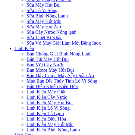
Sửa Máy Hút Bụi
Sửa Lò Vi Sóng
Sửa Bình Nóng Lạnh
Sửa Máy Hút Mùi
Sửa Máy Hút Ẩm
Sửa Cây Nước Nóng lạnh
Sửa Thiết Bị Khác
Sửa Vỏ Máy Giặt Làm Mới Bằng Inox
Linh Kiện
Bán Chống Giật Bình Nóng Lạnh
Bán Túi Máy Hút Bụi
Bán Vòi Cây Nước
Bán Motor Máy Hút Bụi
Bán Dây Curoa Máy Sấy Quần Áo
Mua Bán Đĩa Thủy Tinh Lò Vi Sóng
Bán Điều Khiển Điều Hòa
Linh Kiện Máy Giặt
Linh Kiện Cây Nước
Linh Kiện Máy Hút Bụi
Linh Kiện Lò Vi Sóng
Linh Kiện Tủ Lạnh
Linh Kiện Điều Hòa
Linh Kiện Máy Hút Mùi
Linh Kiện Bình Nóng Lạnh