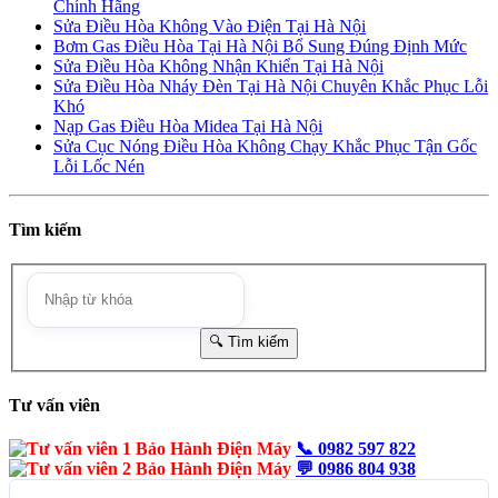
Chính Hãng
Sửa Điều Hòa Không Vào Điện Tại Hà Nội
Bơm Gas Điều Hòa Tại Hà Nội Bổ Sung Đúng Định Mức
Sửa Điều Hòa Không Nhận Khiển Tại Hà Nội
Sửa Điều Hòa Nháy Đèn Tại Hà Nội Chuyên Khắc Phục Lỗi
Khó
Nạp Gas Điều Hòa Midea Tại Hà Nội
Sửa Cục Nóng Điều Hòa Không Chạy Khắc Phục Tận Gốc
Lỗi Lốc Nén
Tìm kiếm
Tư vấn viên
📞
0982 597 822
💬
0986 804 938