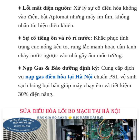
♦
Lỗi mất điện nguồn:
Xử lý sự cố điều hòa không
vào điện, bật Aptomat nhưng máy im lìm, không
nhận tín hiệu điều khiển.
♦
Sự cố tiếng ồn và rò rỉ nước:
Khắc phục tình
trạng cục nóng kêu to, rung lắc mạnh hoặc dàn lạnh
chảy nước ngược vào nhà gây ẩm mốc tường.
♦
Nạp Gas & Bảo dưỡng định kỳ:
Cung cấp dịch
vụ
nạp gas điều hòa tại Hà Nội
chuẩn PSI, vệ sinh
sạch bóng bụi bẩn giúp máy chạy êm và tiết kiệm
30% điện năng.