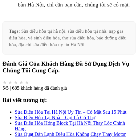
bàn Hà Nội, chỉ cần bạn cần, chúng tôi sẽ có mặt.
Tags:
Sửa điều hòa tại hà nội, sửa điều hòa tại nhà, nạp gas
điều hòa, vệ sinh điều hòa, thợ sửa điều hòa, bảo dưỡng điều
hòa, địa chỉ sửa điều hòa uy tín Hà Nội.
Đánh Giá Của Khách Hàng Đã Sử Dụng Dịch Vụ
Chúng Tôi Cung Cấp.
★
★
★
★
★
5/5 | 685 khách hàng đã đánh giá
Bài viết tương tự:
Sửa Điều Hòa Tại Hà Nội Uy Tín – Có Mặt Sau 15 Phút
Sửa Điều Hòa Tại Nhà – Gọi Là Có Thợ
Sửa Điều Hòa Hỏng Block Tại Hà Nội Thay Lốc Chính
Hãng
Sửa Quạt Dàn Lạnh Điều Hòa Không Chạy Thay Motor