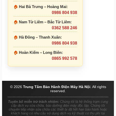
🏠
Hai Bà Trưng – Hoàng Mai:
0986 804 938
🏠
Nam Từ Liêm – Bắc Từ Liêm:
0362 588 246
🏠
Hà Đông – Thanh Xuân:
0986 804 938
🏠
Hoàn Kiếm – Long Biên:
0865 992 578
© 2026
Trung Tâm Bảo Hành Điện Máy Hà Nội
. All rights
reserved.
Tuyên bố miễn trừ trách nhiệm:
Chúng tôi là hệ thống trạm cung
cấp dịch vụ sửa chữa, bảo dưỡng điện máy độc lập. Chúng tôi
chuyên tiếp nhận sửa chữa các thiết bị đã hết hạn bảo hành hoặc
khách hàng có nhu cầu sử dụng dịch vụ kỹ thuật có thu phí tại