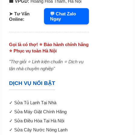
🏢 VPGD:
Hoàng Hoa Thám, Hà Nội
➤ Tư Vấn
💬 Chat Zalo
Ngay
Online:
Gọi là có thợ! ⭐ Bảo hành chính hãng
⭐ Phục vụ toàn Hà Nội
"Thợ giỏi ⭐ Linh kiện chuẩn ⭐ Dịch vụ
tận nhà chuyên nghiệp"
DỊCH VỤ NỔI BẬT
✓
Sửa Tủ Lạnh Tại Nhà
✓
Sửa Máy Giặt Chính Hãng
✓
Sửa Điều Hòa Tại Hà Nội
✓
Sửa Cây Nước Nóng Lạnh