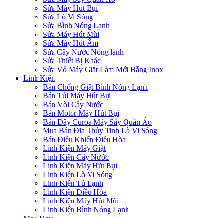
Sửa Máy Hút Bụi
Sửa Lò Vi Sóng
Sửa Bình Nóng Lạnh
Sửa Máy Hút Mùi
Sửa Máy Hút Ẩm
Sửa Cây Nước Nóng lạnh
Sửa Thiết Bị Khác
Sửa Vỏ Máy Giặt Làm Mới Bằng Inox
Linh Kiện
Bán Chống Giật Bình Nóng Lạnh
Bán Túi Máy Hút Bụi
Bán Vòi Cây Nước
Bán Motor Máy Hút Bụi
Bán Dây Curoa Máy Sấy Quần Áo
Mua Bán Đĩa Thủy Tinh Lò Vi Sóng
Bán Điều Khiển Điều Hòa
Linh Kiện Máy Giặt
Linh Kiện Cây Nước
Linh Kiện Máy Hút Bụi
Linh Kiện Lò Vi Sóng
Linh Kiện Tủ Lạnh
Linh Kiện Điều Hòa
Linh Kiện Máy Hút Mùi
Linh Kiện Bình Nóng Lạnh