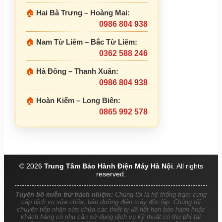
🏠
Hai Bà Trưng – Hoàng Mai:
0986 804 938
🏠
Nam Từ Liêm – Bắc Từ Liêm:
0362 588 246
🏠
Hà Đông – Thanh Xuân:
0986 804 938
🏠
Hoàn Kiếm – Long Biên:
0865 992 578
© 2026
Trung Tâm Bảo Hành Điện Máy Hà Nội
. All rights
reserved.
Tuyên bố miễn trừ trách nhiệm:
Chúng tôi là hệ thống trạm cung
cấp dịch vụ sửa chữa, bảo dưỡng điện máy độc lập. Chúng tôi
chuyên tiếp nhận sửa chữa các thiết bị đã hết hạn bảo hành hoặc
khách hàng có nhu cầu sử dụng dịch vụ kỹ thuật có thu phí tại