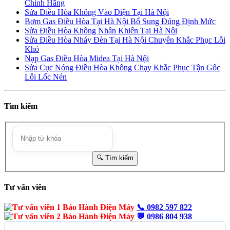
Chính Hãng
Sửa Điều Hòa Không Vào Điện Tại Hà Nội
Bơm Gas Điều Hòa Tại Hà Nội Bổ Sung Đúng Định Mức
Sửa Điều Hòa Không Nhận Khiển Tại Hà Nội
Sửa Điều Hòa Nháy Đèn Tại Hà Nội Chuyên Khắc Phục Lỗi
Khó
Nạp Gas Điều Hòa Midea Tại Hà Nội
Sửa Cục Nóng Điều Hòa Không Chạy Khắc Phục Tận Gốc
Lỗi Lốc Nén
Tìm kiếm
Tư vấn viên
📞
0982 597 822
💬
0986 804 938