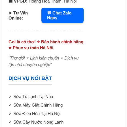
🏢 VPGD:
Hoàng Hoa Thám, Hà Nội
➤ Tư Vấn
💬 Chat Zalo
Ngay
Online:
Gọi là có thợ! ⭐ Bảo hành chính hãng
⭐ Phục vụ toàn Hà Nội
"Thợ giỏi ⭐ Linh kiện chuẩn ⭐ Dịch vụ
tận nhà chuyên nghiệp"
DỊCH VỤ NỔI BẬT
✓
Sửa Tủ Lạnh Tại Nhà
✓
Sửa Máy Giặt Chính Hãng
✓
Sửa Điều Hòa Tại Hà Nội
✓
Sửa Cây Nước Nóng Lạnh