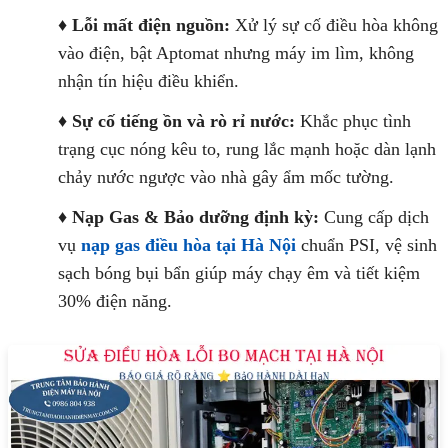
♦
Lỗi mất điện nguồn:
Xử lý sự cố điều hòa không
vào điện, bật Aptomat nhưng máy im lìm, không
nhận tín hiệu điều khiển.
♦
Sự cố tiếng ồn và rò rỉ nước:
Khắc phục tình
trạng cục nóng kêu to, rung lắc mạnh hoặc dàn lạnh
chảy nước ngược vào nhà gây ẩm mốc tường.
♦
Nạp Gas & Bảo dưỡng định kỳ:
Cung cấp dịch
vụ
nạp gas điều hòa tại Hà Nội
chuẩn PSI, vệ sinh
sạch bóng bụi bẩn giúp máy chạy êm và tiết kiệm
30% điện năng.