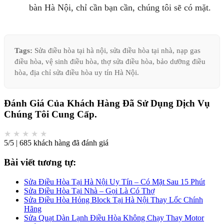
bàn Hà Nội, chỉ cần bạn cần, chúng tôi sẽ có mặt.
Tags:
Sửa điều hòa tại hà nội, sửa điều hòa tại nhà, nạp gas
điều hòa, vệ sinh điều hòa, thợ sửa điều hòa, bảo dưỡng điều
hòa, địa chỉ sửa điều hòa uy tín Hà Nội.
Đánh Giá Của Khách Hàng Đã Sử Dụng Dịch Vụ
Chúng Tôi Cung Cấp.
★
★
★
★
★
5/5 | 685 khách hàng đã đánh giá
Bài viết tương tự:
Sửa Điều Hòa Tại Hà Nội Uy Tín – Có Mặt Sau 15 Phút
Sửa Điều Hòa Tại Nhà – Gọi Là Có Thợ
Sửa Điều Hòa Hỏng Block Tại Hà Nội Thay Lốc Chính
Hãng
Sửa Quạt Dàn Lạnh Điều Hòa Không Chạy Thay Motor