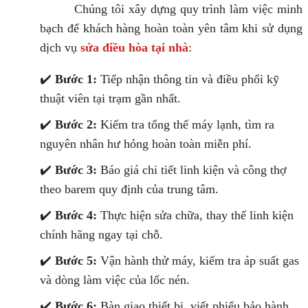
Chúng tôi xây dựng quy trình làm việc minh
bạch để khách hàng hoàn toàn yên tâm khi sử dụng
dịch vụ
sửa điều hòa tại nhà
:
✔️
Bước 1:
Tiếp nhận thông tin và điều phối kỹ
thuật viên tại trạm gần nhất.
✔️
Bước 2:
Kiểm tra tổng thể máy lạnh, tìm ra
nguyên nhân hư hỏng hoàn toàn miễn phí.
✔️
Bước 3:
Báo giá chi tiết linh kiện và công thợ
theo barem quy định của trung tâm.
✔️
Bước 4:
Thực hiện sửa chữa, thay thế linh kiện
chính hãng ngay tại chỗ.
✔️
Bước 5:
Vận hành thử máy, kiểm tra áp suất gas
và dòng làm việc của lốc nén.
✔️
Bước 6:
Bàn giao thiết bị, viết phiếu bảo hành