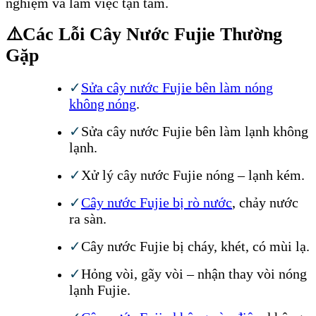
nghiệm và làm việc tận tâm.
⚠️
Các Lỗi Cây Nước Fujie Thường
Gặp
✓
Sửa cây nước Fujie bên làm nóng
không nóng
.
✓
Sửa cây nước Fujie bên làm lạnh không
lạnh.
✓
Xử lý cây nước Fujie nóng – lạnh kém.
✓
Cây nước Fujie bị rò nước
, chảy nước
ra sàn.
✓
Cây nước Fujie bị cháy, khét, có mùi lạ.
✓
Hỏng vòi, gãy vòi – nhận thay vòi nóng
lạnh Fujie.