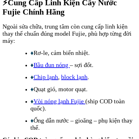
⚡
Cung Cấp Linh Kiện Cây Nước
Fujie Chính Hãng
Ngoài sửa chữa, trung tâm còn cung cấp linh kiện
thay thế chuẩn đúng model Fujie, phù hợp từng đời
máy:
♦
Rơ-le, cảm biến nhiệt.
♦
Bầu đun nóng
– sợi đốt.
♦
Chip lạnh
,
block lạnh
.
♦
Quạt gió, motor quạt.
♦
Vòi nóng lạnh Fujie
(ship COD toàn
quốc).
♦
Ống dẫn nước – gioăng – phụ kiện thay
thế.