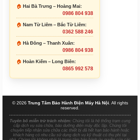
🏠
Hai Bà Trưng – Hoàng Mai:
0986 804 938
🏠
Nam Từ Liêm – Bắc Từ Liêm:
0362 588 246
🏠
Hà Đông – Thanh Xuân:
0986 804 938
🏠
Hoàn Kiếm – Long Biên:
0865 992 578
© 2026
Trung Tâm Bảo Hành Điện Máy Hà Nội
. All rights
reserved.
Tuyên bố miễn trừ trách nhiệm:
Chúng tôi là hệ thống trạm cung
cấp dịch vụ sửa chữa, bảo dưỡng điện máy độc lập. Chúng tôi
chuyên tiếp nhận sửa chữa các thiết bị đã hết hạn bảo hành hoặc
khách hàng có nhu cầu sử dụng dịch vụ kỹ thuật có thu phí tại
nhà. Chúng tôi không phải là trung tâm bảo hành ủy quyền của các