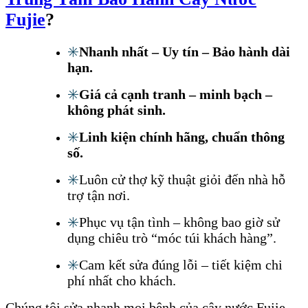
Fujie
?
✳️
Nhanh nhất – Uy tín – Bảo hành dài
hạn.
✳️
Giá cả cạnh tranh – minh bạch –
không phát sinh.
✳️
Linh kiện chính hãng, chuẩn thông
số.
✳️
Luôn cử thợ kỹ thuật giỏi đến nhà hỗ
trợ tận nơi.
✳️
Phục vụ tận tình – không bao giờ sử
dụng chiêu trò “móc túi khách hàng”.
✳️
Cam kết sửa đúng lỗi – tiết kiệm chi
phí nhất cho khách.
Chúng tôi sửa nhanh mọi bệnh của cây nước Fujie