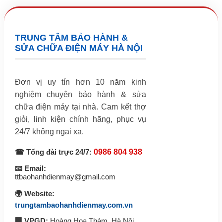
TRUNG TÂM BẢO HÀNH &
SỬA CHỮA ĐIỆN MÁY HÀ NỘI
Đơn vị uy tín hơn 10 năm kinh
nghiệm chuyên bảo hành & sửa
chữa điện máy tại nhà. Cam kết thợ
giỏi, linh kiện chính hãng, phục vụ
24/7 không ngại xa.
☎ Tổng đài trực 24/7:
0986 804 938
📧 Email:
ttbaohanhdienmay@gmail.com
🌍 Website:
trungtambaohanhdienmay.com.vn
🏢 VPGD:
Hoàng Hoa Thám, Hà Nội