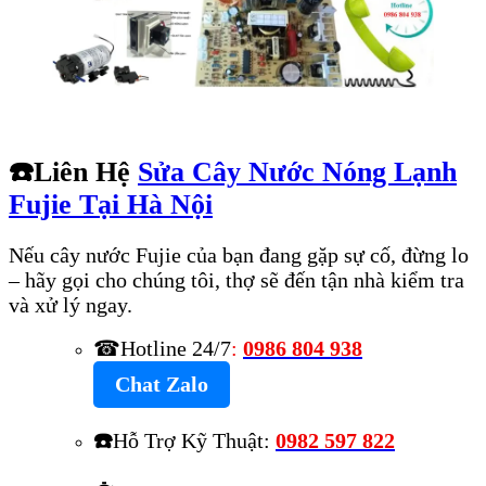
☎️
Liên Hệ
Sửa Cây Nước Nóng Lạnh
Fujie Tại Hà Nội
Nếu cây nước Fujie của bạn đang gặp sự cố, đừng lo
– hãy gọi cho chúng tôi, thợ sẽ đến tận nhà kiểm tra
và xử lý ngay.
☎Hotline 24/7
:
0986 804 938
Chat Zalo
☎️
Hỗ Trợ Kỹ Thuật:
0982 597 822