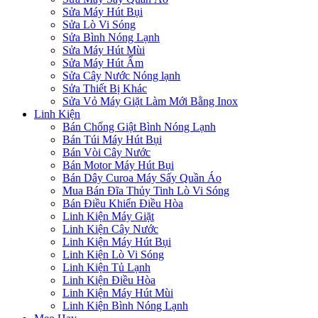
Sửa Máy Hút Bụi
Sửa Lò Vi Sóng
Sửa Bình Nóng Lạnh
Sửa Máy Hút Mùi
Sửa Máy Hút Ẩm
Sửa Cây Nước Nóng lạnh
Sửa Thiết Bị Khác
Sửa Vỏ Máy Giặt Làm Mới Bằng Inox
Linh Kiện
Bán Chống Giật Bình Nóng Lạnh
Bán Túi Máy Hút Bụi
Bán Vòi Cây Nước
Bán Motor Máy Hút Bụi
Bán Dây Curoa Máy Sấy Quần Áo
Mua Bán Đĩa Thủy Tinh Lò Vi Sóng
Bán Điều Khiển Điều Hòa
Linh Kiện Máy Giặt
Linh Kiện Cây Nước
Linh Kiện Máy Hút Bụi
Linh Kiện Lò Vi Sóng
Linh Kiện Tủ Lạnh
Linh Kiện Điều Hòa
Linh Kiện Máy Hút Mùi
Linh Kiện Bình Nóng Lạnh