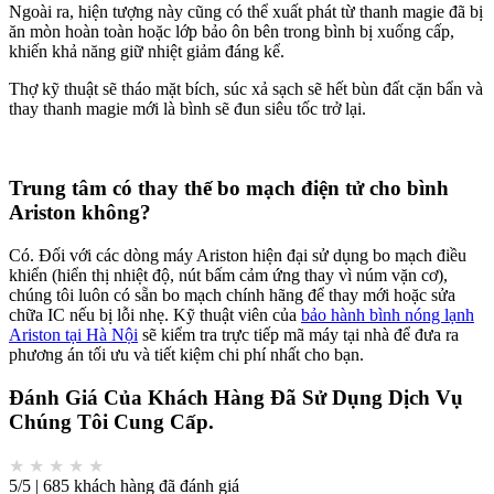
Ngoài ra, hiện tượng này cũng có thể xuất phát từ thanh magie đã bị
ăn mòn hoàn toàn hoặc lớp bảo ôn bên trong bình bị xuống cấp,
khiến khả năng giữ nhiệt giảm đáng kể.
Thợ kỹ thuật sẽ tháo mặt bích, súc xả sạch sẽ hết bùn đất cặn bẩn và
thay thanh magie mới là bình sẽ đun siêu tốc trở lại.
Trung tâm có thay thế bo mạch điện tử cho bình
Ariston không?
Có. Đối với các dòng máy Ariston hiện đại sử dụng bo mạch điều
khiển (hiển thị nhiệt độ, nút bấm cảm ứng thay vì núm vặn cơ),
chúng tôi luôn có sẵn bo mạch chính hãng để thay mới hoặc sửa
chữa IC nếu bị lỗi nhẹ. Kỹ thuật viên của
bảo hành bình nóng lạnh
Ariston tại Hà Nội
sẽ kiểm tra trực tiếp mã máy tại nhà để đưa ra
phương án tối ưu và tiết kiệm chi phí nhất cho bạn.
Đánh Giá Của Khách Hàng Đã Sử Dụng Dịch Vụ
Chúng Tôi Cung Cấp.
★
★
★
★
★
5/5 | 685 khách hàng đã đánh giá