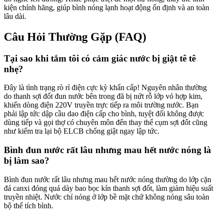
kiện chính hãng, giúp bình nóng lạnh hoạt động ổn định và an toàn
lâu dài.
Câu Hỏi Thường Gặp (FAQ)
Tại sao khi tắm tôi có cảm giác nước bị giật tê tê
nhẹ?
Đây là tình trạng rò rỉ điện cực kỳ khẩn cấp! Nguyên nhân thường
do thanh sợi đốt đun nước bên trong đã bị nứt rỗ lớp vỏ hợp kim,
khiến dòng điện 220V truyền trực tiếp ra môi trường nước. Bạn
phải lập tức dập cầu dao điện cấp cho bình, tuyệt đối không được
dùng tiếp và gọi thợ có chuyên môn đến thay thế cụm sợi đốt cũng
như kiểm tra lại bộ ELCB chống giật ngay lập tức.
Bình đun nước rất lâu nhưng mau hết nước nóng là
bị làm sao?
Bình đun nước rất lâu nhưng mau hết nước nóng thường do lớp cặn
đá canxi đóng quá dày bao bọc kín thanh sợi đốt, làm giảm hiệu suất
truyền nhiệt. Nước chỉ nóng ở lớp bề mặt chứ không nóng sâu toàn
bộ thể tích bình.