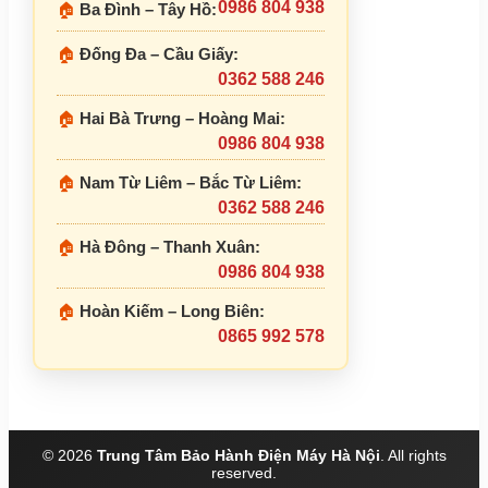
0986 804 938
🏠
Ba Đình – Tây Hồ:
🏠
Đống Đa – Cầu Giấy:
0362 588 246
🏠
Hai Bà Trưng – Hoàng Mai:
0986 804 938
🏠
Nam Từ Liêm – Bắc Từ Liêm:
0362 588 246
🏠
Hà Đông – Thanh Xuân:
0986 804 938
🏠
Hoàn Kiếm – Long Biên:
0865 992 578
© 2026
Trung Tâm Bảo Hành Điện Máy Hà Nội
. All rights
reserved.