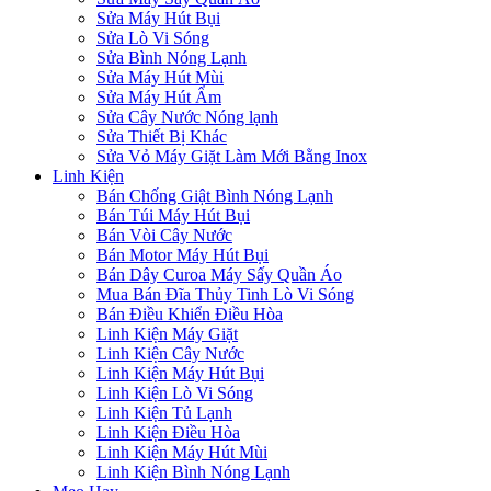
Sửa Máy Hút Bụi
Sửa Lò Vi Sóng
Sửa Bình Nóng Lạnh
Sửa Máy Hút Mùi
Sửa Máy Hút Ẩm
Sửa Cây Nước Nóng lạnh
Sửa Thiết Bị Khác
Sửa Vỏ Máy Giặt Làm Mới Bằng Inox
Linh Kiện
Bán Chống Giật Bình Nóng Lạnh
Bán Túi Máy Hút Bụi
Bán Vòi Cây Nước
Bán Motor Máy Hút Bụi
Bán Dây Curoa Máy Sấy Quần Áo
Mua Bán Đĩa Thủy Tinh Lò Vi Sóng
Bán Điều Khiển Điều Hòa
Linh Kiện Máy Giặt
Linh Kiện Cây Nước
Linh Kiện Máy Hút Bụi
Linh Kiện Lò Vi Sóng
Linh Kiện Tủ Lạnh
Linh Kiện Điều Hòa
Linh Kiện Máy Hút Mùi
Linh Kiện Bình Nóng Lạnh