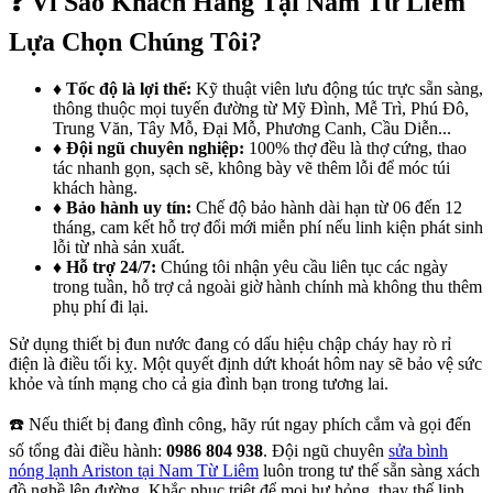
❓ Vì Sao Khách Hàng Tại Nam Từ Liêm
Lựa Chọn Chúng Tôi?
♦
Tốc độ là lợi thế:
Kỹ thuật viên lưu động túc trực sẵn sàng,
thông thuộc mọi tuyến đường từ Mỹ Đình, Mễ Trì, Phú Đô,
Trung Văn, Tây Mỗ, Đại Mỗ, Phương Canh, Cầu Diễn...
♦
Đội ngũ chuyên nghiệp:
100% thợ đều là thợ cứng, thao
tác nhanh gọn, sạch sẽ, không bày vẽ thêm lỗi để móc túi
khách hàng.
♦
Bảo hành uy tín:
Chế độ bảo hành dài hạn từ 06 đến 12
tháng, cam kết hỗ trợ đổi mới miễn phí nếu linh kiện phát sinh
lỗi từ nhà sản xuất.
♦
Hỗ trợ 24/7:
Chúng tôi nhận yêu cầu liên tục các ngày
trong tuần, hỗ trợ cả ngoài giờ hành chính mà không thu thêm
phụ phí đi lại.
Sử dụng thiết bị đun nước đang có dấu hiệu chập cháy hay rò rỉ
điện là điều tối kỵ. Một quyết định dứt khoát hôm nay sẽ bảo vệ sức
khỏe và tính mạng cho cả gia đình bạn trong tương lai.
☎️ Nếu thiết bị đang đình công, hãy rút ngay phích cắm và gọi đến
số tổng đài điều hành:
0986 804 938
. Đội ngũ chuyên
sửa bình
nóng lạnh Ariston tại Nam Từ Liêm
luôn trong tư thế sẵn sàng xách
đồ nghề lên đường. Khắc phục triệt để mọi hư hỏng, thay thế linh