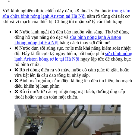
Với kinh nghiệm thực chiến dày dặn, kỹ thuật viên thuộc
trung tâm
sửa chữa bình nóng lạnh Ariston tại Hà Nội
nắm rõ từng chi tiết cơ
khí và vi mạch của thiết bị. Chúng tôi nhận xử lý các tình trạng:
❌ Nước lạnh ngắt dù đèn báo nguồn vẫn sáng. Thợ sẽ dùng
đồng hồ vạn năng đo đạc và
sửa bình nóng lạnh Ariston
không nóng tại Hà Nội
bằng cách thay sợi đốt mới.
❌ Nước đun sôi sùng sục, rơ le mất khả năng kiểm soát nhiệt
độ. Đây là lỗi cực kỳ nguy hiểm, bắt buộc phải
sửa bình nóng
lạnh Ariston hỏng rơ le tại Hà Nội
ngay lập tức để chống bục
nổ bình chứa.
❌ Rò rỉ dòng điện ra vỏ máy, nước có cảm giác tê giật, hoặc
vừa bật lên là cầu dao tổng bị nhảy sập.
❌ Bình mất nguồn, cắm điện không lên đèn tín hiệu, bo mạch
điều khiển bị loạn phím.
❌ Rò rỉ nước từ các vị trí gioăng mặt bích, đường ống cấp
thoát hoặc van an toàn một chiều.