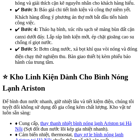
hỏng và giải thích cặn kẽ nguyên nhân cho khách hàng hiểu.
✔️
Bước 3:
Báo giá chi tiết linh kiện và công thợ niêm yết.
Khách hàng đồng ý phương án thợ mới bắt đầu tiến hành
công việc.
✔️
Bước 4:
Tháo hạ bình, xúc rửa sạch sẽ mảng bùn đất cặn
canxi dưới đáy. Lắp ráp linh kiện mới, ép chặt gioăng cao su
chống rỉ giọt nước.
✔️
Bước 5:
Bơm căng nước, xả bọt khí qua vòi nóng và đóng
điện chạy thử nghiệm thu. Bàn giao thiết bị kèm phiếu bảo
hành của trung tâm.
⭐ Kho Linh Kiện Dành Cho Bình Nóng
Lạnh Ariston
Để bình đun nước nhanh, giữ nhiệt lâu và tiết kiệm điện, chúng tôi
tuyệt đối không sử dụng đồ gia công kém chất lượng. Kho vật tư
luôn sẵn sàng:
♦ Cung cấp,
thay thanh nhiệt bình nóng lạnh Ariston tại Hà
Nội
(Sợi đốt đun nước lõi kép gia nhiệt nhanh).
♦ Cảm biến nhiệt, thermostat,
thay rơ le bình nóng lạnh