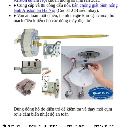
Ariston tại Hà Nội
chuẩn thông số nhà sản xuất.
♦ Cung cấp và thi công đấu nối,
bán chống giật bình nóng
lạnh Ariston tại Hà Nội
(Cục ELCB siêu nhạy).
♦ Van an toàn một chiều, thanh magie khử cặn canxi, bo
mạch điều khiển cho các dòng máy điện tử.
Dùng đồng hồ đo điện trở để kiểm tra và thay mới cụm
rơ le cảm biến nhiệt độ an toàn