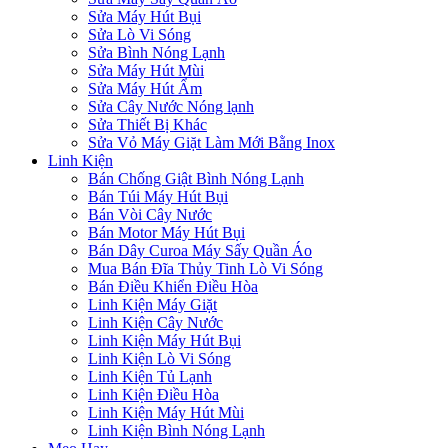
Sửa Máy Hút Bụi
Sửa Lò Vi Sóng
Sửa Bình Nóng Lạnh
Sửa Máy Hút Mùi
Sửa Máy Hút Ẩm
Sửa Cây Nước Nóng lạnh
Sửa Thiết Bị Khác
Sửa Vỏ Máy Giặt Làm Mới Bằng Inox
Linh Kiện
Bán Chống Giật Bình Nóng Lạnh
Bán Túi Máy Hút Bụi
Bán Vòi Cây Nước
Bán Motor Máy Hút Bụi
Bán Dây Curoa Máy Sấy Quần Áo
Mua Bán Đĩa Thủy Tinh Lò Vi Sóng
Bán Điều Khiển Điều Hòa
Linh Kiện Máy Giặt
Linh Kiện Cây Nước
Linh Kiện Máy Hút Bụi
Linh Kiện Lò Vi Sóng
Linh Kiện Tủ Lạnh
Linh Kiện Điều Hòa
Linh Kiện Máy Hút Mùi
Linh Kiện Bình Nóng Lạnh