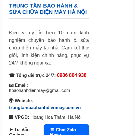
TRUNG TÂM BẢO HÀNH &
SỬA CHỮA ĐIỆN MÁY HÀ NỘI
Đơn vị uy tín hơn 10 năm kinh
nghiệm chuyên bảo hành & sửa
chữa điện máy tại nhà. Cam kết thợ
giỏi, linh kiện chính hãng, phục vụ
24/7 không ngại xa.
☎ Tổng đài trực 24/7:
0986 804 938
📧 Email:
ttbaohanhdienmay@gmail.com
🌍 Website:
trungtambaohanhdienmay.com.vn
🏢 VPGD:
Hoàng Hoa Thám, Hà Nội
➤ Tư Vấn
💬 Chat Zalo
Ngay
Online: