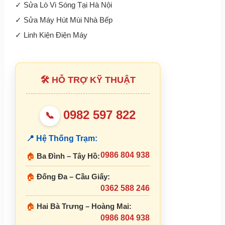
✓
Sửa Lò Vi Sóng Tại Hà Nội
✓
Sửa Máy Hút Mùi Nhà Bếp
✓
Linh Kiện Điện Máy
🛠 HỖ TRỢ KỸ THUẬT
0982 597 822
📞
📍 Hệ Thống Trạm:
0986 804 938
🏠
Ba Đình – Tây Hồ:
🏠
Đống Đa – Cầu Giấy:
0362 588 246
🏠
Hai Bà Trưng – Hoàng Mai:
0986 804 938