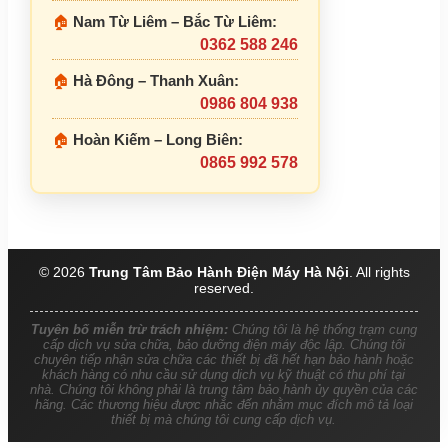
🏠
Nam Từ Liêm – Bắc Từ Liêm:
0362 588 246
🏠
Hà Đông – Thanh Xuân:
0986 804 938
🏠
Hoàn Kiếm – Long Biên:
0865 992 578
© 2026
Trung Tâm Bảo Hành Điện Máy Hà Nội
. All rights
reserved.
Tuyên bố miễn trừ trách nhiệm:
Chúng tôi là hệ thống trạm cung
cấp dịch vụ sửa chữa, bảo dưỡng điện máy độc lập. Chúng tôi
chuyên tiếp nhận sửa chữa các thiết bị đã hết hạn bảo hành hoặc
khách hàng có nhu cầu sử dụng dịch vụ kỹ thuật có thu phí tại
nhà. Chúng tôi không phải là trung tâm bảo hành ủy quyền của các
hãng. Các thương hiệu được nhắc đến nhằm mục đích mô tả loại
thiết bị mà chúng tôi cung cấp dịch vụ.